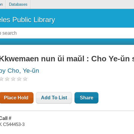
on
Databases
les Public Library
Kkwemaen nun ŭi maŭl : Cho Ye-ŭn s
by Cho, Ye-ŭn
Place Hold
Add To List
Share
Call #
K C544453-3