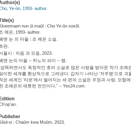
Author(s)
Cho, Ye-ŭn, 1993- author.
Title(s)
Kkwemaen nun ŭi maŭl : Cho Ye-ŭn sosŏl.
조 예은, 1993- author.
꿰맨 눈 의 마을 : 조 예은 소설.
초판.
서울시 : 자음 과 모음, 2023.
꿰맨 눈의 마을 -- 히노의 파이 -- 램.
"섬뜩하면서도 독창적인 호러 소설로 많은 사랑을 받아온 작가 조예
맞이한 세계를 환상적으로 그려낸다. 갑자기 나타난 '저주병'으로 
작은 세계인 '타운'에서 벌어지는 세 편의 소설은 우정과 사랑, 모험에
한 조예은의 애틋한 전언이다." -- Yes24.com.
Edition
Ch'op'an.
Publisher
Sŏul-si : Chaŭm kwa Moŭm, 2023.