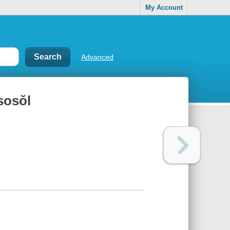
My Account
Advanced
osŏl