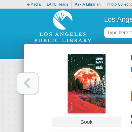
e-Media
LAPL Reads
Ask A Librarian
Photo Collecti
Los Ange
Book