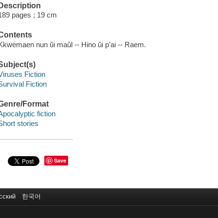
Description
189 pages ; 19 cm
Contents
Kkwemaen nun ŭi maŭl -- Hino ŭi p'ai -- Raem.
Subject(s)
Viruses Fiction
Survival Fiction
Genre/Format
Apocalyptic fiction
Short stories
Save
сский
한국어