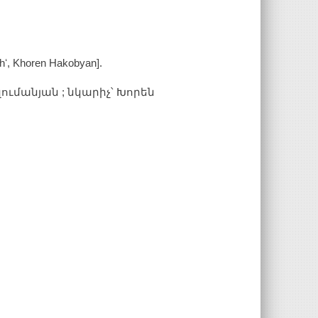
chʻ, Khoren Hakobyan].
զումանյան ; նկարիչ՝ Խորեն