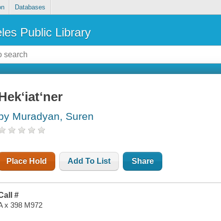
on
Databases
les Public Library
Hekʻiatʻner
by Muradyan, Suren
Place Hold
Add To List
Share
Call #
A x 398 M972