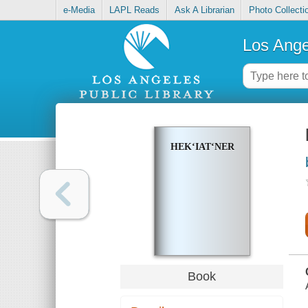
e-Media
LAPL Reads
Ask A Librarian
Photo Collecti
Los Ange
HEKʻIATʻNER
Book