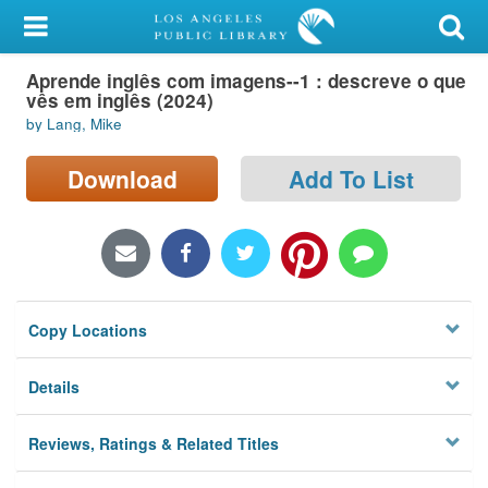
My Account
Aprende inglês com imagens--1 : descreve o que
Library Card
vês em inglês (2024)
by Lang, Mike
Sign In
Download
Add To List
Search
Locations/Hours (external
page)
Privacy
Copy Locations
Details
Reviews, Ratings & Related Titles