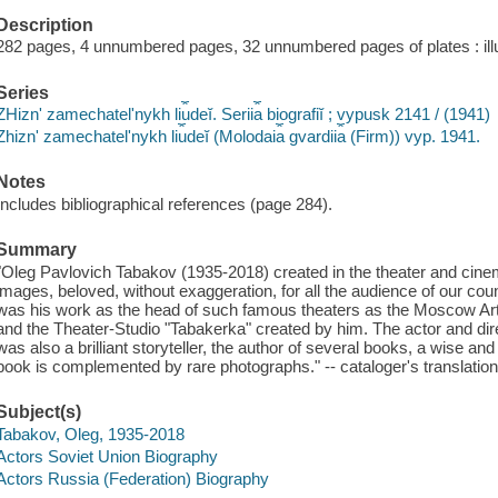
Description
282 pages, 4 unnumbered pages, 32 unnumbered pages of plates : illus
Series
ZHiznʹ zamechatelʹnykh li︠u︡deĭ. Serii︠a︡ biografiĭ ; vypusk 2141 / (1941)
Zhiznʹ zamechatelʹnykh li︠u︡deĭ (Molodai︠a︡ gvardii︠a︡ (Firm)) vyp. 1941.
Notes
Includes bibliographical references (page 284).
Summary
"Oleg Pavlovich Tabakov (1935-2018) created in the theater and cine
images, beloved, without exaggeration, for all the audience of our cou
was his work as the head of such famous theaters as the Moscow Ar
and the Theater-Studio "Tabakerka" created by him. The actor and dire
was also a brilliant storyteller, the author of several books, a wise and
book is complemented by rare photographs." -- cataloger's translatio
Subject(s)
Tabakov, Oleg, 1935-2018
Actors Soviet Union Biography
Actors Russia (Federation) Biography