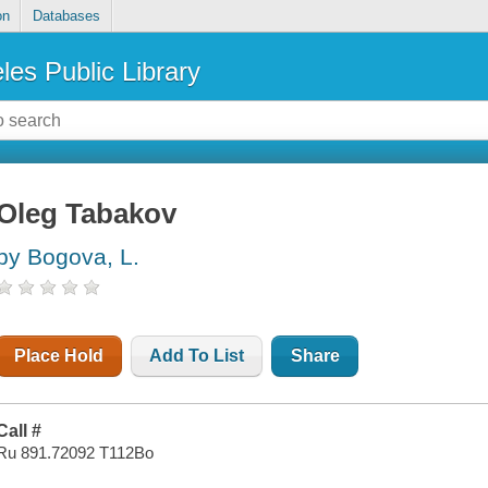
on
Databases
les Public Library
Oleg Tabakov
by Bogova, L.
Place Hold
Add To List
Share
Call #
Ru 891.72092 T112Bo