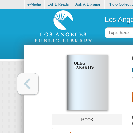
e-Media
LAPL Reads
Ask A Librarian
Photo Collecti
Los Ange
OLEG
TABAKOV
Book