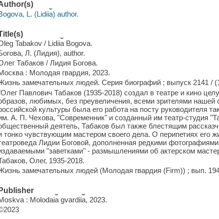
Author(s)
Bogova, L. (Lidii︠a︡) author.
Title(s)
Oleg Tabakov / Lidii︠a︡ Bogova.
Богова, Л. (Лидия), author.
Олег Табаков / Лидия Богова.
Москва : Молодая гвардия, 2023.
Жизнь замечательных людей. Серия биографий ; выпуск 2141 / (
"Олег Павлович Табаков (1935-2018) создал в театре и кино це
образов, любимых, без преувеличения, всеми зрителями нашей 
российской культуры была его работа на посту руководителя т
им. А. П. Чехова, "Современник" и созданный им театр-студия "Та
общественный деятель, Табаков был также блестящим рассказчи
и тонко чувствующим мастером своего дела. О перипетиях его ж
театроведа Лидии Боговой, дополненная редкими фотографиями 
издаваемыми "заветками" - размышлениями об актерском мастерс
Табаков, Олег, 1935-2018.
Жизнь замечательных людей (Молодая гвардия (Firm)) ; вып. 194
Publisher
Moskva : Molodai︠a︡ gvardii︠a︡, 2023.
©2023