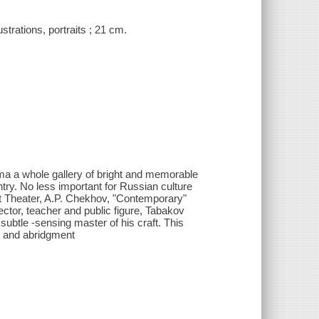
trations, portraits ; 21 cm.
ma a whole gallery of bright and memorable
ntry. No less important for Russian culture
t Theater, A.P. Chekhov, "Contemporary"
ctor, teacher and public figure, Tabakov
 subtle -sensing master of his craft. This
n and abridgment