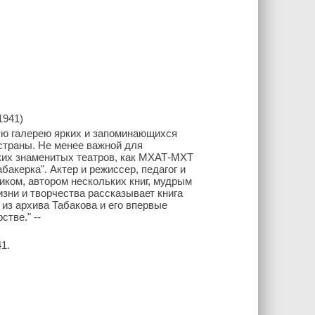
1941)
лую галерею ярких и запоминающихся
страны. Не менее важной для
аких знаменитых театров, как МХАТ-МХТ
бакерка". Актер и режиссер, педагог и
ком, автором нескольких книг, мудрым
изни и творчества рассказывает книга
из архива Табакова и его впервые
тве." --
1.