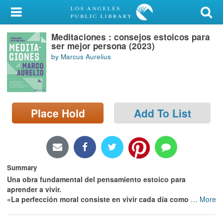
My Account
Meditaciones : consejos estoicos para
Library Card
ser mejor persona (2023)
by Marcus Aurelius
Sign In
Search
Place Hold
Add To List
Locations/Hours (external
page)
Privacy
Summary
Una obra fundamental del pensamiento estoico para
aprender a vivir.
«La perfección moral consiste en vivir cada día como
…
More