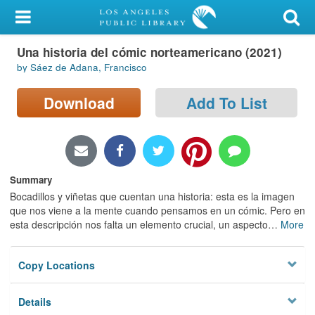
My Account
Una historia del cómic norteamericano (2021)
Library Card
by Sáez de Adana, Francisco
Sign In
Download
Add To List
Search
Locations/Hours (external
page)
Summary
Bocadillos y viñetas que cuentan una historia: esta es la imagen
Privacy
que nos viene a la mente cuando pensamos en un cómic. Pero en
esta descripción nos falta un elemento crucial, un aspecto
…
More
Copy Locations
Details