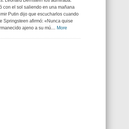
as. Leonard Bernstein los admiraba.
ó con el sol saliendo en una mañana
dimir Putin dijo que escucharlos cuando
uce Springsteen afirmó: «Nunca quise
ermanecido ajeno a su mú
…
More