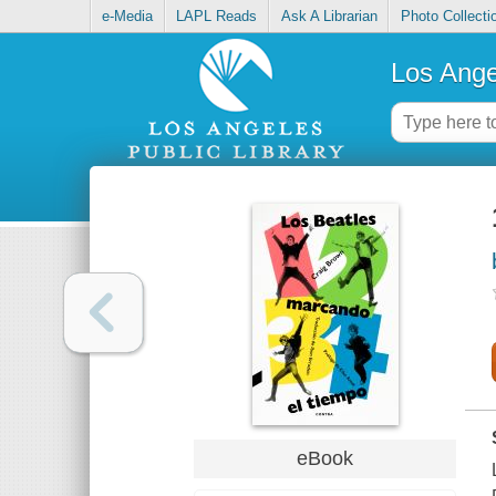
e-Media
LAPL Reads
Ask A Librarian
Photo Collecti
Los Ange
eBook