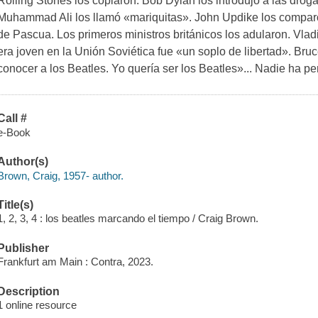
Rolling Stones los copiaron. Bob Dylan los introdujo a las drog
Muhammad Ali los llamó «mariquitas». John Updike los compar
de Pascua. Los primeros ministros británicos los adularon. Vla
era joven en la Unión Soviética fue «un soplo de libertad». Br
conocer
a los Beatles. Yo quería
ser
los Beatles»... Nadie ha p
Call #
e-Book
Author(s)
Brown, Craig, 1957- author.
Title(s)
1, 2, 3, 4 : los beatles marcando el tiempo / Craig Brown.
Publisher
Frankfurt am Main : Contra, 2023.
Description
1 online resource