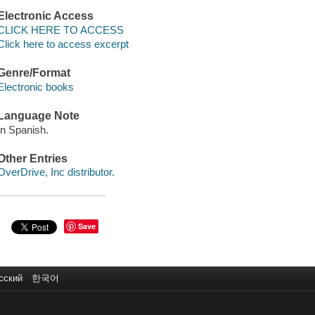
Electronic Access
CLICK HERE TO ACCESS
Click here to access excerpt
Genre/Format
Electronic books
Language Note
In Spanish.
Other Entries
OverDrive, Inc distributor.
Save
сский
한국어