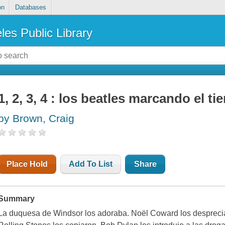
on
Databases
les Public Library
1, 2, 3, 4 : los beatles marcando el t
by Brown, Craig
Place Hold
Add To List
Share
Summary
La duquesa de Windsor los adoraba. Noël Coward los despreciaba