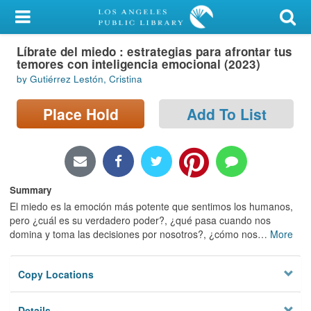
My Account
Líbrate del miedo : estrategias para afrontar tus
Library Card
temores con inteligencia emocional (2023)
by Gutiérrez Lestón, Cristina
Sign In
Place Hold
Add To List
Search
Locations/Hours (external
page)
Summary
Privacy
El miedo es la emoción más potente que sentimos los humanos,
pero ¿cuál es su verdadero poder?, ¿qué pasa cuando nos
domina y toma las decisiones por nosotros?, ¿cómo nos
…
More
Copy Locations
Details