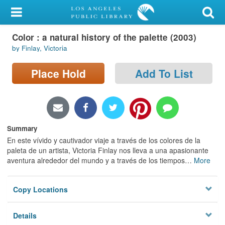
My Account
Color : a natural history of the palette (2003)
Library Card
by Finlay, Victoria
Sign In
Place Hold
Add To List
Search
Locations/Hours (external
page)
Summary
En este vívido y cautivador viaje a través de los colores de la
Privacy
paleta de un artista, Victoria Finlay nos lleva a una apasionante
aventura alrededor del mundo y a través de los tiempos
…
More
Copy Locations
Details