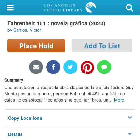
My Account
Fahrenheit 451 : novela gráfica (2023)
Library Card
by Santos, V ctor
Sign In
Place Hold
Add To List
Search
Locations/Hours (external
page)
Summary
Una adaptación única de la obra clásica de la ciencia ficción. Guy
Privacy
Montag es un bombero, pero en Fahrenheit 451 la misión de
estos no es sofocar incendios sino quemar libros, un
…
More
Copy Locations
Details