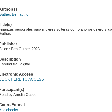
Author(s)
Guther, Ben author.
Title(s)
Finanzas personales para mujeres solteras cómo ahorrar dinero si 
Guther.
Publisher
Solon : Ben Guther, 2023.
Description
1 sound file : digital
Electronic Access
CLICK HERE TO ACCESS
Participant(s)
Read by Amelia Cusco.
Genre/Format
Audiobooks