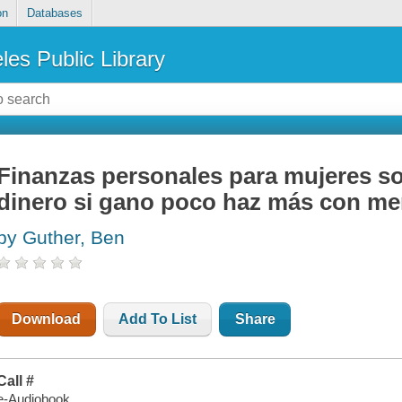
on
Databases
les Public Library
Finanzas personales para mujeres so
dinero si gano poco haz más con m
by Guther, Ben
Download
Add To List
Share
Call #
e-Audiobook