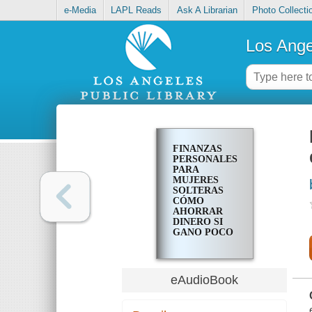
e-Media
LAPL Reads
Ask A Librarian
Photo Collecti
Los Ange
FINANZAS
PERSONALES
PARA
MUJERES
SOLTERAS
CÓMO
AHORRAR
DINERO SI
GANO POCO
HAZ MÁS
CON MENOS
eAudioBook