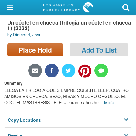
My Account
Un cóctel en chueca (trilogía un cóctel en chueca
Library Card
1) (2022)
by Diamond, Josu
Sign In
Place Hold
Add To List
Search
Locations/Hours (external
page)
Summary
Privacy
LLEGA LA TRILOGÍA QUE SIEMPRE QUISISTE LEER. CUATRO
AMIGOS EN CHUECA: SEXO, RISAS Y MUCHO ORGULLO. EL
CÓCTEL MÁS IRRESISTIBLE. «Durante años he
…
More
Copy Locations
Details