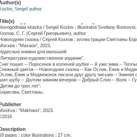
Author(s)
Kozlov, Sergeĭ author.
Title(s)
Novogodni︠a︡i︠a︡ skazka / Sergeĭ Kozlov ; illi︠u︡strat︠s︡ii Svetlany Borisovoi.
Козлов, С. Г. (Сергей Григорьевич), author
Новогодняя сказка / Сергей Козлов ; иллюстрации Светланы Бор
Москва : "Махаон", 2023.
Чудесные книжки для малышей
"Литературно-художественное издание".
Снег пошел -- Поросенок в колючей шубке -- А уже зима -- Тепл
Снежный цветок -- Новогодняя сказка -- Как Ослик, Ежик и Медв
Ослик, Ежик и Медвежонок писали друг другу письма -- Зимняя с
шил шубу -- Долгим зимним вечером -- Добрый Слон -- Волк -- Гу
"Детям до трех лет".
Борисовa, Светланы.
Publisher
Moskva : "Makhaon", 2023.
©2016
Description
59 pages : color illustrations ; 27 cm.