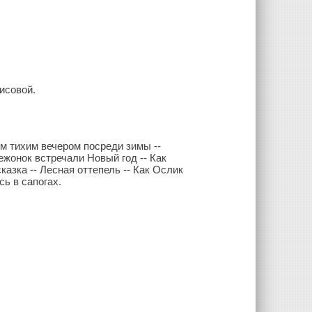
исовой.
ым тихим вечером посреди зимы --
ежонок встречали Новый год -- Как
казка -- Лесная оттепель -- Как Ослик
сь в сапогах.