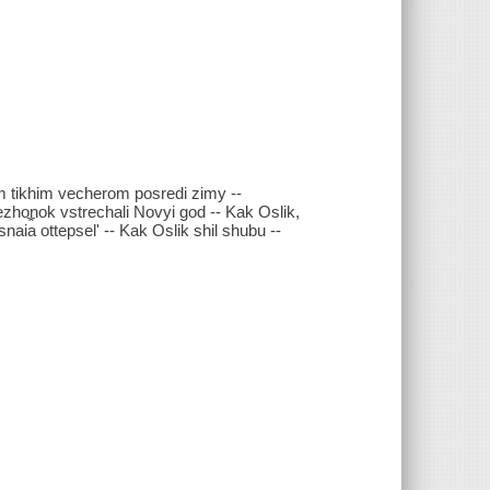
ym tikhim vecherom posredi zimy --
dvezhonok vstrechali Novyi god -- Kak Oslik,
nai︠a︡ ottepsel' -- Kak Oslik shil shubu --