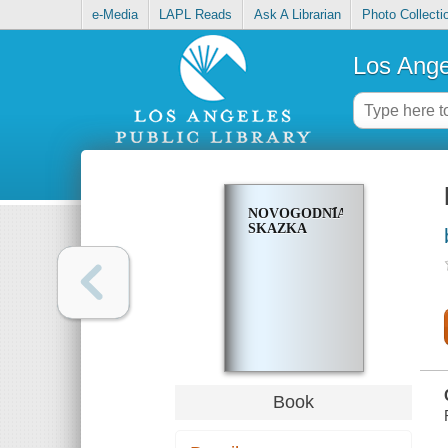
e-Media
LAPL Reads
Ask A Librarian
Photo Collecti
Los Ange
NOVOGODNI︠A︡I︠A︡
SKAZKA
Book