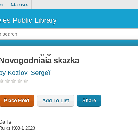
on
Databases
les Public Library
Novogodni︠a︡i︠a︡ skazka
by Kozlov, Sergeĭ
Place Hold
Add To List
Share
Call #
Ru xz K88-1 2023