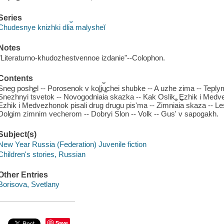
Series
Chudesnye knizhki dli︠a︡ malysheĭ
Notes
"Literaturno-khudozhestvennoe izdanie"--Colophon.
Contents
Sneg poshel -- Porosenok v koli︠u︡chei shubke -- A uzhe zima -- Tepl
Snezhnyi t︠s︡vetok -- Novogodni︠a︡i︠a︡ skazka -- Kak Oslik, Ezhik i Me
Ezhik i Medvezhonok pisali drug drugu pis'ma -- Zimni︠a︡i︠a︡ skaza -- Les
Dolgim zimnim vecherom -- Dobryi Slon -- Volk -- Gus' v sapogakh.
Subject(s)
New Year Russia (Federation) Juvenile fiction
Children's stories, Russian
Other Entries
Borisova, Svetlany
Save