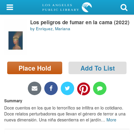
My Account
Los peligros de fumar en la cama (2022)
Library Card
by Enriquez, Mariana
Sign In
Search
Place Hold
Add To List
Locations/Hours (external
page)
Privacy
Summary
Doce cuentos en los que lo terroríﬁco se inﬁltra en lo cotidiano.
Doce relatos perturbadores que llevan el género de terror a una
nueva dimensión. Una niña desentierra en el jardín
…
More