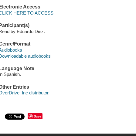
Electronic Access
CLICK HERE TO ACCESS
Participant(s)
Read by Eduardo Diez.
Genre/Format
Audiobooks
Downloadable audiobooks
Language Note
In Spanish.
Other Entries
OverDrive, Inc distributor.
Save