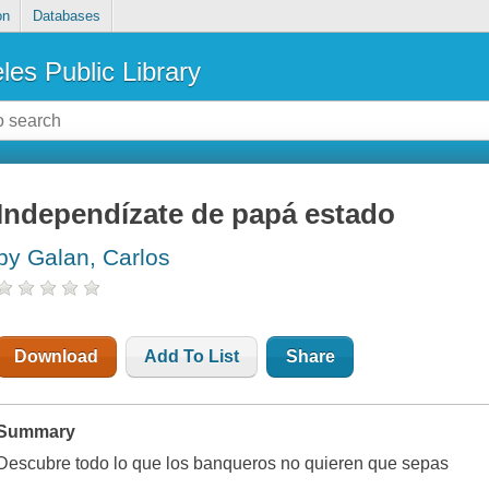
on
Databases
les Public Library
Independízate de papá estado
by Galan, Carlos
Download
Add To List
Share
Summary
Descubre todo lo que los banqueros no quieren que sepas