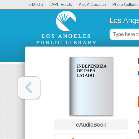
e-Media
LAPL Reads
Ask A Librarian
Photo Collecti
Los Ange
INDEPENDÍZATE
DE PAPÁ
ESTADO
eAudioBook