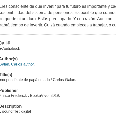
Eres consciente de que invertir para tu futuro es importante y 
sostenibilidad del sistema de pensiones. Es posible que cuando 
no quede ni un duro. Estás preocupado. Y con razón. Aun con to
habrá tiempo de invertir. Quizá cuando empieces a trabajar, o c
Call #
e-Audiobook
Author(s)
Galan, Carlos author.
Title(s)
Independízate de papá estado / Carlos Galan.
Publisher
Prince Frederick : BookaVivo, 2019.
Description
1 sound file : digital