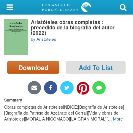
My Account
Aristóteles obras completas :
Library Card
precedido de la biografia del autor
(2022)
Sign In
by Aristóteles
Search
Download
Add To List
Locations/Hours (external
page)
Privacy
Summary
Obras completas de AristótelesÍNDICE:[Biografía de Aristóteles]
[Biografía de Patricio de Azcárate del Corral][Vida y obras de
Aristóteles][MORAL A NICÓMACO][LA GRAN MORAL][
…
More