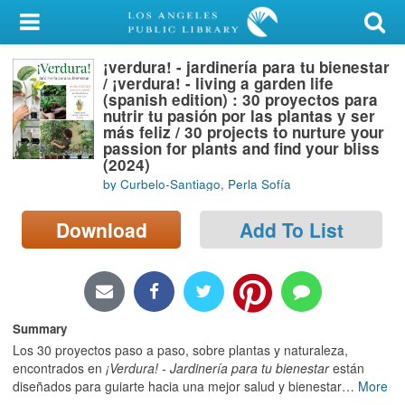
My Account
¡verdura! - jardinería para tu bienestar
Library Card
/ ¡verdura! - living a garden life
(spanish edition) : 30 proyectos para
Sign In
nutrir tu pasión por las plantas y ser
más feliz / 30 projects to nurture your
passion for plants and find your bliss
Search
(2024)
by Curbelo-Santiago, Perla Sofía
Locations/Hours (external
page)
Download
Add To List
Privacy
Summary
Los 30 proyectos paso a paso, sobre plantas y naturaleza,
encontrados en
¡Verdura! - Jardinería para tu bienestar
están
diseñados para guiarte hacia una mejor salud y bienestar
…
More