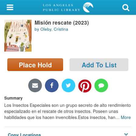
My Account
Misión rescate (2023)
Library Card
by Oleby, Cristina
Sign In
Search
Place Hold
Add To List
Locations/Hours (external
page)
Privacy
Summary
Los Insectos Especiales son un grupo secreto de alto rendimiento
especializado en el rescate de otros insectos. Poseen unas
habilidades que los hacen invencibles.Estos insectos, han
…
More
Copy Locations