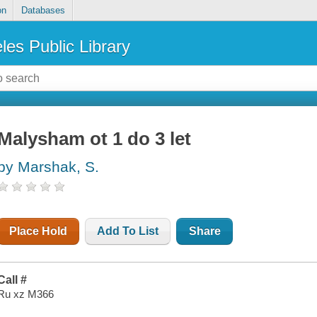
on
Databases
les Public Library
Malysham ot 1 do 3 let
by Marshak, S.
Place Hold
Add To List
Share
Call #
Ru xz M366