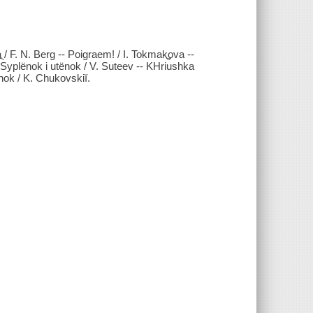
 / F. N. Berg -- Poigraem! / I. Tokmakova --
yplënok i utënok / V. Suteev -- KHri︠u︡shka
̈nok / K. Chukovskiĭ.