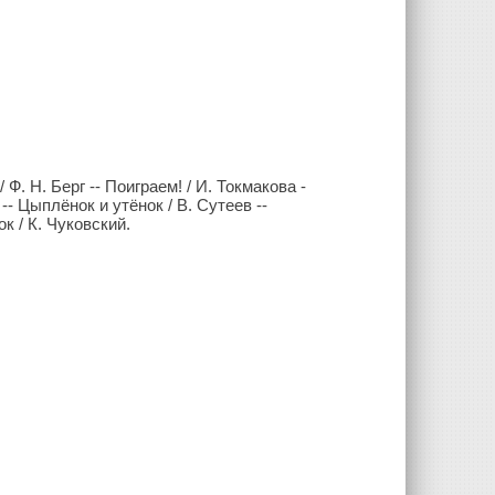
 Ф. Н. Берг -- Поиграем! / И. Токмакова -
- Цыплёнок и утёнок / В. Сутеев --
к / К. Чуковский.