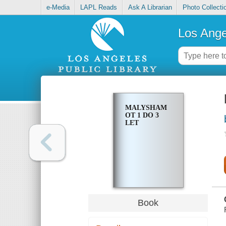
e-Media
LAPL Reads
Ask A Librarian
Photo Collecti
Los Ange
MALYSHAM
OT 1 DO 3
LET
Book