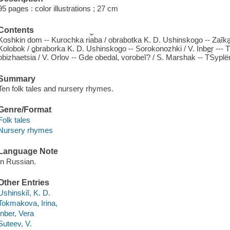
95 pages : color illustrations ; 27 cm
Contents
Koshkin dom -- Kurochka ri︠a︡ba / obrabotka K. D. Ushinskogo -- Zaĭka
Kolobok / obraborka K. D. Ushinskogo -- Sorokonozhki / V. Inber --- T︠S︡
obizhaetsi︠a︡ / V. Orlov -- Gde obedal, vorobeĭ? / S. Marshak -- T︠S︡yple
Summary
Ten folk tales and nursery rhymes.
Genre/Format
Folk tales
Nursery rhymes
Language Note
In Russian.
Other Entries
Ushinskiĭ, K. D.
Tokmakova, Irina,
Inber, Vera
Suteev, V.