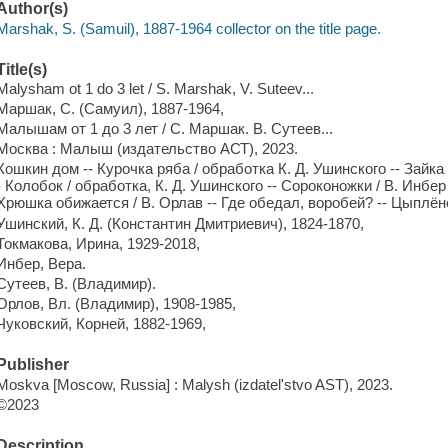
Author(s)
Marshak, S. (Samuil), 1887-1964 collector on the title page.
Title(s)
Malysham ot 1 do 3 let / S. Marshak, V. Suteev...
Маршак, С. (Самуил), 1887-1964,
Малышам от 1 до 3 лет / С. Маршак. В. Сутеев...
Москва : Малыш (издательство АСТ), 2023.
Кошкин дом -- Курочка ряба / обработка К. Д. Ушинского -- Зайка /
- Колобок / обработка, К. Д. Ушинского -- Сороконожки / В. Инбер -
Хрюшка обижается / В. Орлав -- Где обедал, воробей? -- Цыплёно
Ушинский, К. Д. (Константин Дмитриевич), 1824-1870,
Токмакова, Ирина, 1929-2018,
Инбер, Вера.
Сутеев, В. (Владимир).
Орлов, Вл. (Владимир), 1908-1985,
Чуковский, Корней, 1882-1969,
Publisher
Moskva [Moscow, Russia] : Malysh (izdatelʹstvo AST), 2023.
©2023
Description