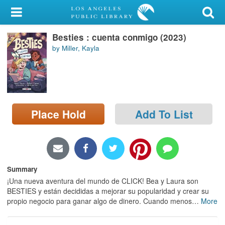
My Account
Besties : cuenta conmigo (2023)
Library Card
by Miller, Kayla
Sign In
Search
Place Hold
Add To List
Locations/Hours (external
page)
Privacy
Summary
¡Una nueva aventura del mundo de CLICK! Bea y Laura son
BESTIES y están decididas a mejorar su popularidad y crear su
propio negocio para ganar algo de dinero. Cuando menos
…
More