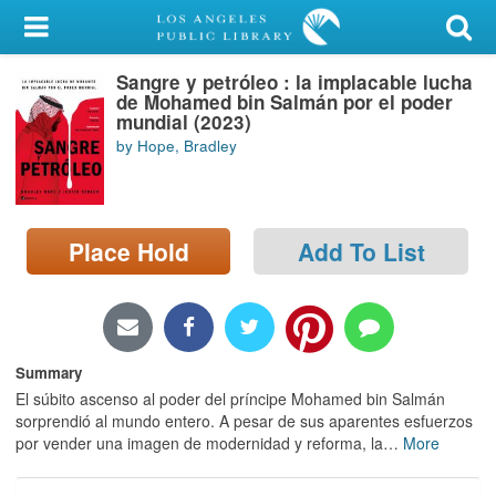
My Account
Sangre y petróleo : la implacable lucha
Library Card
de Mohamed bin Salmán por el poder
mundial (2023)
Sign In
by Hope, Bradley
Search
Place Hold
Add To List
Locations/Hours (external
page)
Privacy
Summary
El súbito ascenso al poder del príncipe Mohamed bin Salmán
sorprendió al mundo entero. A pesar de sus aparentes esfuerzos
por vender una imagen de modernidad y reforma, la
…
More