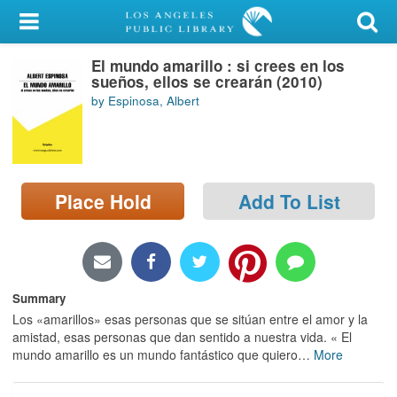
My Account
El mundo amarillo : si crees en los
Library Card
sueños, ellos se crearán (2010)
by Espinosa, Albert
Sign In
Search
Place Hold
Add To List
Locations/Hours (external
page)
Privacy
Summary
Los «amarillos» esas personas que se sitúan entre el amor y la
amistad, esas personas que dan sentido a nuestra vida. « El
mundo amarillo es un mundo fantástico que quiero
…
More