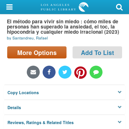
My Account
El método para vivir sin miedo : cómo miles de
Library Card
personas han superado la ansiedad, el toc, la
hipocondría y cualquier miedo irracional (2023)
Sign In
by Santandreu, Rafael
Search
More Options
Add To List
Locations/Hours (external
page)
Privacy
Copy Locations
Details
Reviews, Ratings & Related Titles