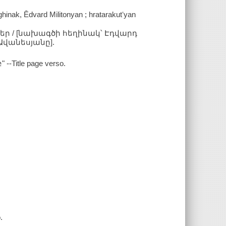
inak, Ēdvard Militonyan ; hratarakutʻyan
եր / [նախագծի հեղինակ՝ Էդվարդ
վանեսյանը].
tle page verso.
.