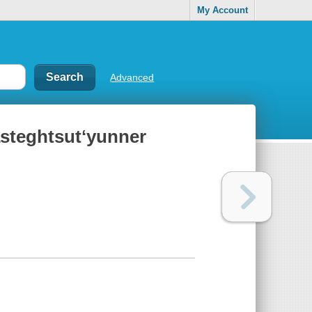
My Account
Advanced
steghtsutʻyunner