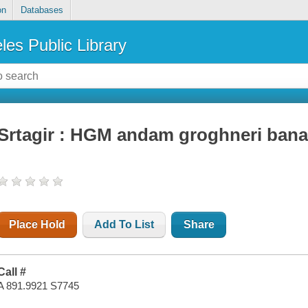
on
Databases
les Public Library
Srtagir : HGM andam groghneri bana
Place Hold
Add To List
Share
Call #
A 891.9921 S7745