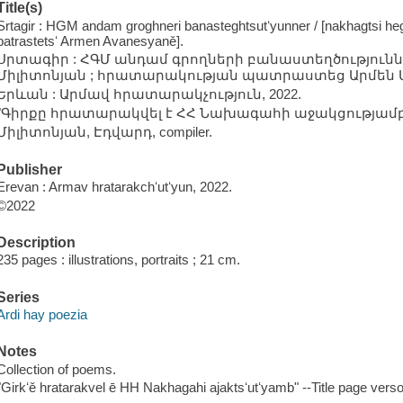
Title(s)
Srtagir : HGM andam groghneri banasteghtsutʻyunner / [nakhagtsi hegh
patrastetsʻ Armen Avanesyaně].
Սրտագիր : ՀԳՄ անդամ գրողների բանաստեղծությունն
Միլիտոնյան ; հրատարակության պատրաստեց Արմեն Ա
Երևան : Արմավ հրատարակչություն, 2022.
"Գիրքը հրատարակվել է ՀՀ Նախագահի աջակցությամբ" --Ti
Միլիտոնյան, Էդվարդ, compiler.
Publisher
Erevan : Armav hratarakchʻutʻyun, 2022.
©2022
Description
235 pages : illustrations, portraits ; 21 cm.
Series
Ardi hay poezia
Notes
Collection of poems.
"Girkʻě hratarakvel ē HH Nakhagahi ajaktsʻutʻyamb" --Title page verso