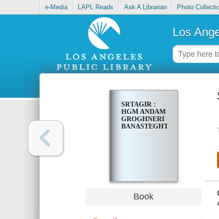
e-Media
LAPL Reads
Ask A Librarian
Photo Collecti
Los Ange
SRTAGIR :
HGM ANDAM
GROGHNERI
BANASTEGHTSUTʻYUNNER
Book