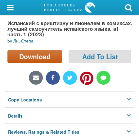
My Account
Испанский с криштиану и лионелем в комиксах.
Library Card
лучший самоучитель испанского языка. а1
часть 1 (2023)
Sign In
by Ли, Степа
Search
Download
Add To List
Locations/Hours (external
page)
Privacy
Copy Locations
Details
Reviews, Ratings & Related Titles