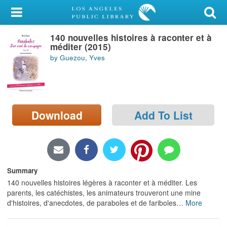
My Account
140 nouvelles histoires à raconter et à
Library Card
méditer (2015)
by Guezou, Yves
Sign In
Search
Download
Add To List
Locations/Hours (external
page)
Privacy
Summary
140 nouvelles histoires légères à raconter et à méditer. Les
parents, les catéchistes, les animateurs trouveront une mine
d'histoires, d'anecdotes, de paraboles et de fariboles
…
More