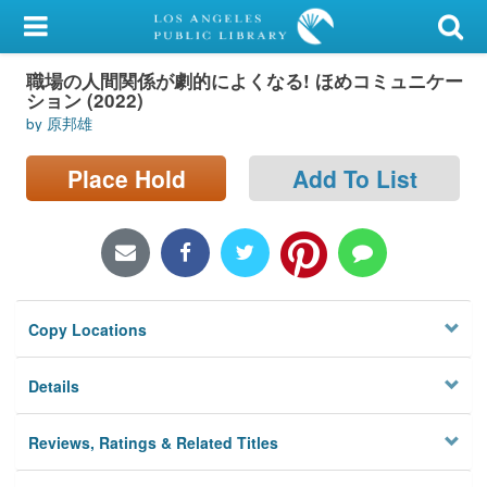
My Account
職場の人間関係が劇的によくなる! ほめコミュニケー
Library Card
ション (2022)
by 原邦雄
Sign In
Place Hold
Add To List
Search
Locations/Hours (external
page)
Privacy
Copy Locations
Details
Reviews, Ratings & Related Titles