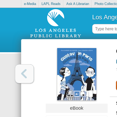
e-Media
LAPL Reads
Ask A Librarian
Photo Collecti
Los Ange
eBook