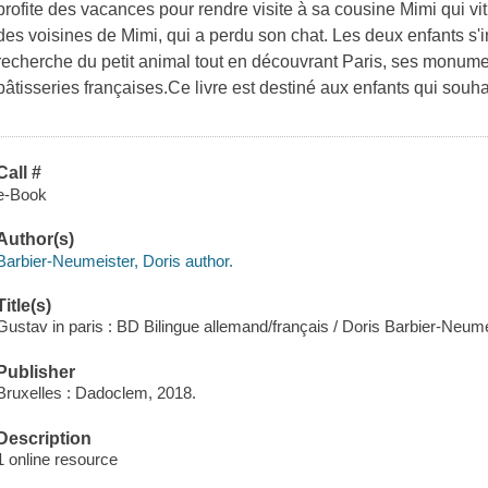
profite des vacances pour rendre visite à sa cousine Mimi qui vit 
des voisines de Mimi, qui a perdu son chat. Les deux enfants s'i
recherche du petit animal tout en découvrant Paris, ses monume
pâtisseries françaises.Ce livre est destiné aux enfants qui souhai
Call #
e-Book
Author(s)
Barbier-Neumeister, Doris author.
Title(s)
Gustav in paris : BD Bilingue allemand/français / Doris Barbier-Neume
Publisher
Bruxelles : Dadoclem, 2018.
Description
1 online resource