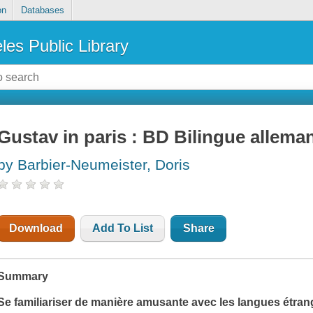
on
Databases
les Public Library
Gustav in paris : BD Bilingue allema
by Barbier-Neumeister, Doris
Download
Add To List
Share
Summary
Se familiariser de manière amusante avec les langues étran