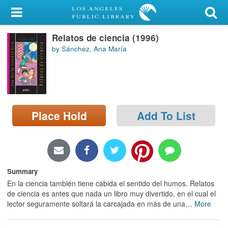
My Account
Relatos de ciencia (1996)
Library Card
by Sánchez, Ana María
Sign In
Search
Place Hold
Add To List
Locations/Hours (external
page)
Privacy
Summary
En la ciencia también tiene cabida el sentido del humos. Relatos
de ciencia es antes que nada un libro muy divertido, en el cual el
lector seguramente soltará la carcajada en más de una
…
More