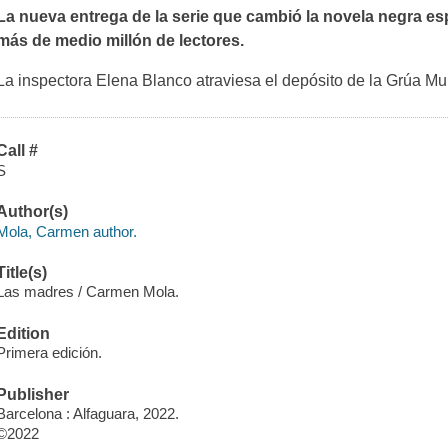
La nueva entrega de la serie que cambió la novela negra esp
más de medio millón de lectores.
La inspectora Elena Blanco atraviesa el depósito de la Grúa Mun
Call #
S
Author(s)
Mola, Carmen author.
Title(s)
Las madres / Carmen Mola.
Edition
Primera edición.
Publisher
Barcelona : Alfaguara, 2022.
©2022