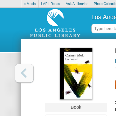
e-Media
LAPL Reads
Ask A Librarian
Photo Collecti
Los Ange
Book