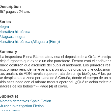
Description
457 pages ; 24 cm.
Series
Negra
Narrativa hispánica
Alfaguara negra
Narrativa hispánica (Alfaguara (Firm))
Summary
"La inspectora Elena Blanco atraviesa el depósito de la Grúa Municipa
vieja furgoneta que expele un olor putrefacto. Dentro está el cadáver
burdo costurón que asciende del pubis al abdomen. Los primeros resu
toxicómano reincidente le arrancaron algunos órganos y le colocaron 
Los análisis de ADN revelan que se trata de su hijo biológico. A los p
se desplaza a la zona portuaria de A Coruña, donde el cuerpo de un a
sido asesinado con el mismo modus operandi. ¿Qué relación existe en
madres de los bebés?"-- Page [4] of cover.
Subject(s)
Women detectives Spain Fiction
Murder Investigation Fiction