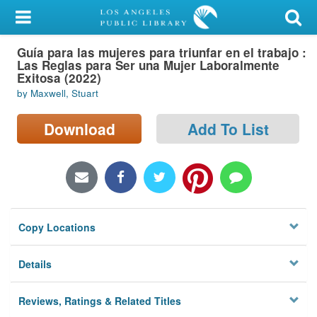
My Account
Guía para las mujeres para triunfar en el trabajo :
Library Card
Las Reglas para Ser una Mujer Laboralmente
Exitosa (2022)
Sign In
by Maxwell, Stuart
Search
Download
Add To List
Locations/Hours (external
page)
Privacy
Copy Locations
Details
Reviews, Ratings & Related Titles