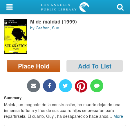
My Account
M de maldad (1999)
Library Card
by Grafton, Sue
Sign In
Search
Place Hold
Add To List
Locations/Hours (external
page)
Privacy
Summary
Malek , un magnate de la construcción, ha muerto dejando una
inmensa fortuna y tres de sus cuatro hijos se preparan para
repartírsela. El cuarto, Guy , ha desaparecido hace años
…
More