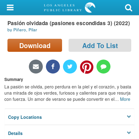
My Account
Pasión olvidada (pasiones escondidas 3) (2022)
Library Card
by Piñero, Pilar
Sign In
Download
Add To List
Search
Locations/Hours (external
page)
Summary
La pasión se olvida, pero perdura en la piel y el corazón, y basta
Privacy
una mirada de ojos verdes, furiosos y calientes para que resurja
con fuerza. Un amor de verano se puede convertir en el
…
More
Copy Locations
Details