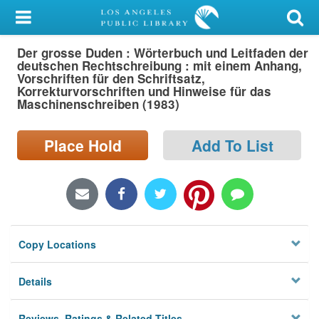
My Account
Der grosse Duden : Wörterbuch und Leitfaden der
Library Card
deutschen Rechtschreibung : mit einem Anhang,
Vorschriften für den Schriftsatz,
Sign In
Korrekturvorschriften und Hinweise für das
Maschinenschreiben (1983)
Search
Place Hold
Add To List
Locations/Hours (external
page)
Privacy
Copy Locations
Details
Reviews, Ratings & Related Titles