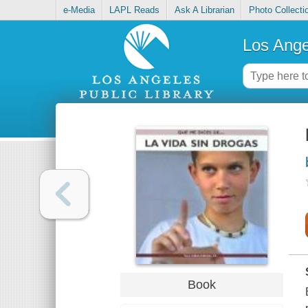
e-Media
LAPL Reads
Ask A Librarian
Photo Collecti
Los Ange
Book