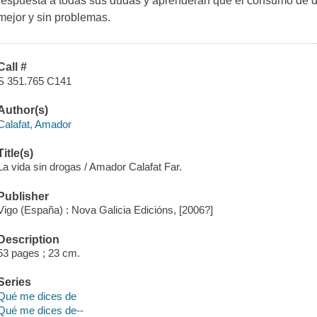
respuesta a todas sus dudas y aprenderán que el consumo de 
mejor y sin problemas.
Call #
S 351.765 C141
Author(s)
Calafat, Amador
Title(s)
La vida sin drogas / Amador Calafat Far.
Publisher
Vigo (España) : Nova Galicia Edicións, [2006?]
Description
53 pages ; 23 cm.
Series
Qué me dices de
Qué me dices de--