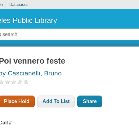
on
Databases
les Public Library
Poi vennero feste
by Cascianelli, Bruno
Place Hold
Add To List
Share
Call #
I