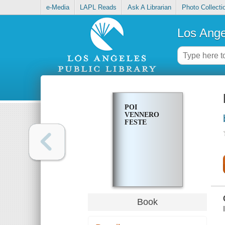
e-Media
LAPL Reads
Ask A Librarian
Photo Collecti
Los Ange
POI
VENNERO
FESTE
Book