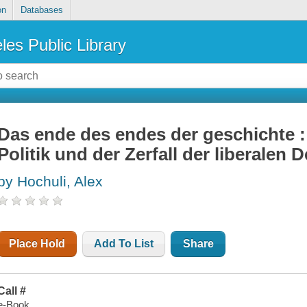
on
Databases
les Public Library
Das ende des endes der geschichte : 
Politik und der Zerfall der liberalen 
by Hochuli, Alex
Place Hold
Add To List
Share
Call #
e-Book