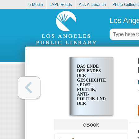
e-Media
LAPL Reads
Ask A Librarian
Photo Collecti
Los Ange
DAS ENDE
DES ENDES
DER
GESCHICHTE
: POST-
POLITIK,
ANTI-
POLITIK UND
DER
ZERFALL
DER
LIBERALEN
DEMOKRATIE
eBook