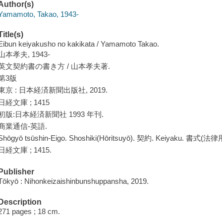
Author(s)
Yamamoto, Takao, 1943-
Title(s)
Eibun keiyakusho no kakikata / Yamamoto Takao.
山本孝夫, 1943-
英文契約書の書き方 / 山本孝夫著.
第3版
東京 : 日本経済新聞出版社, 2019.
日経文庫 ; 1415
初版:日本経済新聞社 1993 年刊.
商業通信-英語.
Shōgyō tsūshin-Eigo. Shoshiki(Hōritsuyō). 契約. Keiyaku. 書式(法律
日経文庫 ; 1415.
Publisher
Tōkyō : Nihonkeizaishinbunshuppansha, 2019.
Description
271 pages ; 18 cm.