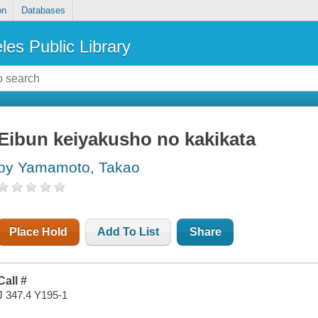
on
Databases
les Public Library
Eibun keiyakusho no kakikata
by Yamamoto, Takao
Place Hold
Add To List
Share
Call #
J 347.4 Y195-1