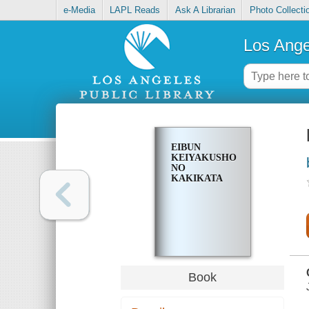
e-Media
LAPL Reads
Ask A Librarian
Photo Collecti
Los Ange
EIBUN
KEIYAKUSHO
NO
KAKIKATA
Book