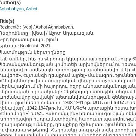
Author(s)
Aghababyan, Ashot
Title(s)
Ṛezidentě : [vep] / Ashot Aghababyan.
Ռեզիդենտը : [վեպ] / Աշոտ Աղաբաբյան.
6-րդ հրատարակություն
Երևան : Bookinist, 2021.
Պատմություն կերտողները
"Այն ամենը, ինչ ընթերցողը կկարդա այս գրքում, շուրջ
Պետանվտանգության կոմիտեի արխիվներում ու հետ
խնամքով ու ամենայն խստությամբ պահպանվում էր «
հավերժ», «վտանգի դեպքում այրել» մակագրություննե
«Ռեզիդենտը» փաստագրական վեպը առաջին անգամ 
ներկայացնում մի հայորդու, հզոր անհատականության
հերոսական ոդիսականը։ Ընթերցողը առաջին անգամ 
արժանավոր զավակի՝ պետանվտանգության գեներալ-մ
գիտությունների դոկտոր, 1938 1941թթ. ԱՄՆ ում ԽՍՀ
ղեկավար), 1942-1947թթ. ԽՍՀՄ ՆԳԺԿ արտաքին հետախ
«Էնորմոզի»՝ ԽՍՀՄ «ատոմային» հետախուզության ղե
խորհրդավոր ու դրամատիզմով հարուստ պատմությանը
իրադարձությունները, դեպքերը ճշմարտություններ են՝
ու փաստաթղթերով։ Հեղինակը տուրք չի տվել գրողի, լ
Գրքում պատմական փաստերը, անցքերը ընթերցողին ե