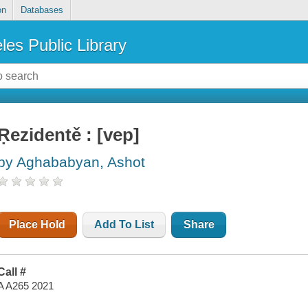
on
Databases
les Public Library
Ṛezidentě : [vep]
by Aghababyan, Ashot
Place Hold
Add To List
Share
Call #
A A265 2021