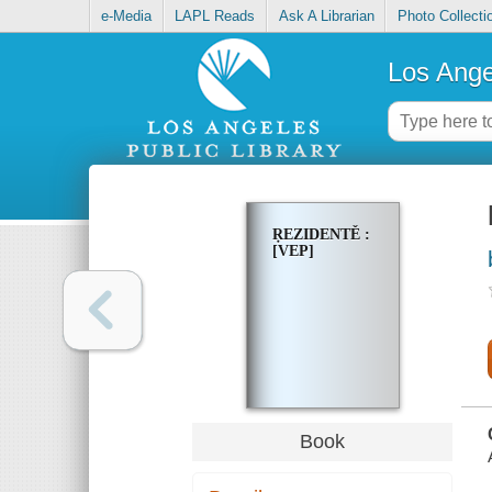
e-Media
LAPL Reads
Ask A Librarian
Photo Collecti
Los Ange
ṚEZIDENTĚ :
[VEP]
Book