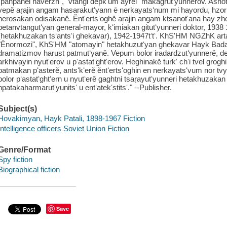
"pahpanel haverzh", "vtangi depkʻum ayrel" makagrutʻyunnerov. Ashot
vepě aṛajin angam hasarakutʻyann ē nerkayatsʻnum mi hayordu, hzor
herosakan odisakaně. Ěntʻertsʻoghě aṛajin angam ktsanotʻana hay z
petanvtangutʻyan general-mayor, kʻimiakan gitutʻyunneri doktor, 1938
(hetakhuzakan tsʻantsʻi ghekavar), 1942-1947tʻtʻ. KhSʹHM NGZhK arta
"Ēnormozi", KhSʹHM "atomayin" hetakhuzutʻyan ghekavar Hayk Bada
dramatizmov harust patmutʻyaně. Vepum bolor iradardzutʻyunnerě, d
arkhivayin nyutʻerov u pʻastatʻghtʻerov. Heghinakě turkʻ chʻi tvel grog
patmakan pʻasterě, antsʻkʻerě ěntʻertsʻoghin en nerkayatsʻvum nor 
bolor pʻastatʻghtʻern u nyutʻerě gaghtni tsaṛayutʻyunneri hetakhuzaka
npatakaharmarutʻyunitsʻ u entʻatekʻstitsʻ." --Publisher.
Subject(s)
Hovakimyan, Hayk Patali, 1898-1967 Fiction
Intelligence officers Soviet Union Fiction
Genre/Format
Spy fiction
Biographical fiction
Save