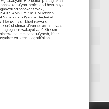
 Aghababyani "Ṛezidentě" pʻastagrakan
 anhatakanutʻyan, profesional hetakhuyzi
hoghovrdi arzhanavor zavaki,
 1941tʻtʻ. AMN um KhSʹHM ṛezident
kʻin hetakhuzutʻyan peti teghakal,
li Hovakimyani khorhrdavor u
epkʻerě chshmartutʻyunner en, himnvats
hi, lragroghi erewakayutʻyaně. Grkʻum
tvyalnerov, nor meknabanutʻyamb, kʻanzi
n tvyalner en, zerts kʻaghakʻakan