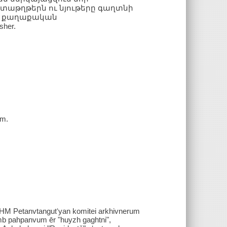
ստաթղթերն ու նյութերը գաղտնի
րծ քաղաքական
her.
cm.
KhSʹHM Petanvtangutʻyan komitei arkhivnerum
b pahpanvum ēr "huyzh gaghtni",