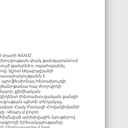
 60 տարի ԽՍՀՄ
ախուզության փակ թանգարանում
հույժ գաղտնի», «պահպանել
րով։ Աշոտ Աղաբաբյանի
հասարակությանն է
, պրոֆեսիոնալ հետախույզի
կծանոթանա հայ ժողովրդի
այոր, քիմիական
Մ ռեզիդենտ (հետախուզական ցանցի
ուզության պետի տեղակալ,
կավար Հայկ Բադալի Հովակիմյանի
։ Վեպում բոլոր
 հիմնված արխիվային նյութերով
րագրողի երեւակայությանը։
ն ներկայացվում նոր