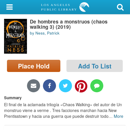
My Account
De hombres a monstruos (chaos
Library Card
walking 3) (2019)
by Ness, Patrick
Sign In
Search
Place Hold
Add To List
Locations/Hours (external
page)
Privacy
Summary
El final de la aclamada trilogía «Chaos Walking» del autor de Un
monstruo viene a verme . Tres facciones marchan hacia New
Prentisstown y hacia una guerra que puede destruir todo
…
More