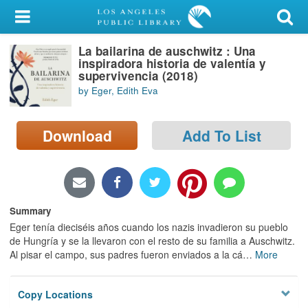
My Account
La bailarina de auschwitz : Una
Library Card
inspiradora historia de valentía y
supervivencia (2018)
Sign In
by Eger, Edith Eva
Search
Download
Add To List
Locations/Hours (external
page)
Privacy
Summary
Eger tenía dieciséis años cuando los nazis invadieron su pueblo
de Hungría y se la llevaron con el resto de su familia a Auschwitz.
Al pisar el campo, sus padres fueron enviados a la cá
…
More
Copy Locations