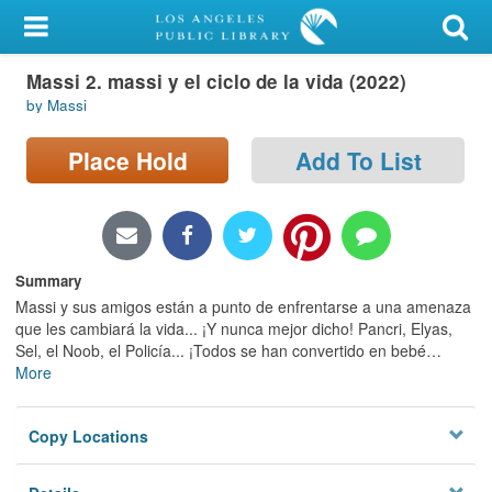
My Account
Massi 2. massi y el ciclo de la vida (2022)
Library Card
by Massi
Sign In
Place Hold
Add To List
Search
Locations/Hours (external
page)
Summary
Massi y sus amigos están a punto de enfrentarse a una amenaza
Privacy
que les cambiará la vida... ¡Y nunca mejor dicho! Pancri, Elyas,
Sel, el Noob, el Policía... ¡Todos se han convertido en bebé
…
More
Copy Locations