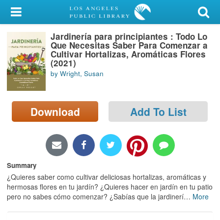
My Account
Jardinería para principiantes : Todo Lo
Library Card
Que Necesitas Saber Para Comenzar a
Cultivar Hortalizas, Aromáticas Flores
Sign In
(2021)
by Wright, Susan
Search
Download
Add To List
Locations/Hours (external
page)
Privacy
Summary
¿Quieres saber como cultivar deliciosas hortalizas, aromáticas y
hermosas flores en tu jardín? ¿Quieres hacer en jardín en tu patio
pero no sabes cómo comenzar? ¿Sabías que la jardinerí
…
More