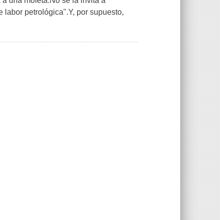
 una mofeta.No se la invita a
 labor petrológica".Y, por supuesto,