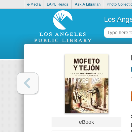
e-Media
LAPL Reads
Ask A Librarian
Photo Collecti
Los Ange
eBook