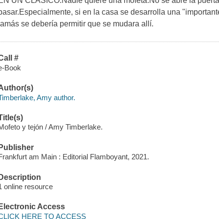
EN UN CLÁSICO.Nadie quiere una mofeta.No se abre la puerta a
pasar.Especialmente, si en la casa se desarrolla una "importante
jamás se debería permitir que se mudara allí.
Call #
e-Book
Author(s)
Timberlake, Amy author.
Title(s)
Mofeto y tejón / Amy Timberlake.
Publisher
Frankfurt am Main : Editorial Flamboyant, 2021.
Description
1 online resource
Electronic Access
CLICK HERE TO ACCESS