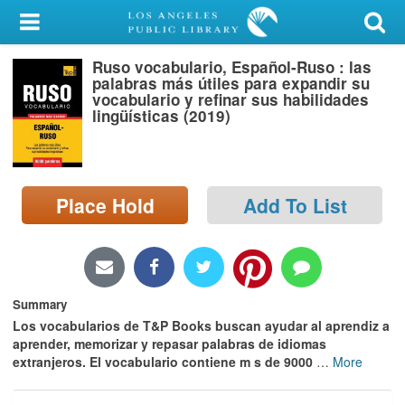
My Account
Ruso vocabulario, Español-Ruso : las
Library Card
palabras más útiles para expandir su
vocabulario y refinar sus habilidades
Sign In
lingüísticas (2019)
Search
Place Hold
Add To List
Locations/Hours (external
page)
Privacy
Summary
Los vocabularios de T&P Books buscan ayudar al aprendiz a
aprender, memorizar y repasar palabras de idiomas
extranjeros. El vocabulario contiene m s de 9000
…
More