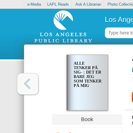
e-Media
LAPL Reads
Ask A Librarian
Photo Collecti
Los Ange
ALLE
TENKER PÅ
SIG- : DET ER
BARE JEG
SOM TENKER
PÅ MIG
Book