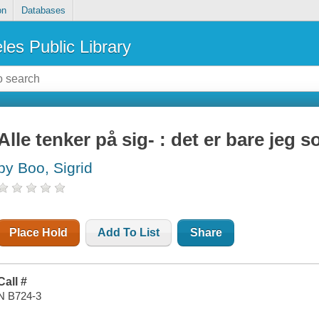
on
Databases
les Public Library
Alle tenker på sig- : det er bare jeg 
by Boo, Sigrid
Place Hold
Add To List
Share
Call #
N B724-3