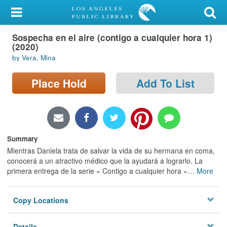
My Account
Sospecha en el aire (contigo a cualquier hora 1)
Library Card
(2020)
by Vera, Mina
Sign In
Place Hold
Add To List
Search
Locations/Hours (external
page)
Summary
Privacy
Mientras Daniela trata de salvar la vida de su hermana en coma,
conocerá a un atractivo médico que la ayudará a lograrlo. La
primera entrega de la serie « Contigo a cualquier hora »
…
More
Copy Locations
Details