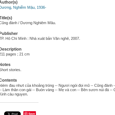
Author(s)
Dương, Nghiễm Mậu, 1936-
Title(s)
Cũng đành / Dương Nghiêm Mâu.
Publisher
TP. Hô Chí Minh : Nhà xuát bản Văn nghê, 2007.
Description
211 pages ; 21 cm
Notes
Short stories.
Contents
Nièm đau nhưt của khoảng tróng -- Ngươi ngòi đọi mũ -- Cũng đành -- B
-- Làm thân con gái -- Buòn vàng -- Mẹ và con -- Bên sươn núi đá 
Kinh càu nguyẹn.
Save