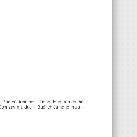
òn cát tuỏi thơ -- Tiéng đọng trên da thú
-- Cơn say mù đục -- Buỏi chièu nghe mưa --