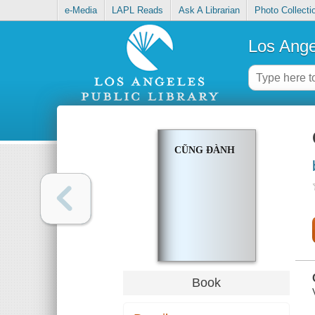
e-Media
LAPL Reads
Ask A Librarian
Photo Collecti
Los Ange
CŨNG ĐÀNH
Book