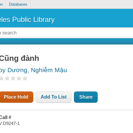
on
Databases
les Public Library
Cũng đành
by Dương, Nghiễm Mậu
Place Hold
Add To List
Share
Call #
V D9247-1