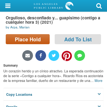
My Account
Orgulloso, desconfiado y... guapísimo (contigo a
Library Card
cualquier hora 3) (2021)
by Arpa, Marian
Sign In
Place Hold
Add To List
Search
Locations/Hours (external
page)
Summary
Privacy
Un corazón herido y un cínico atractivo. La esperada continuación
de la serie «Contigo a cualquier hora». Ricardo Ríos es accionista
de la empresa familiar, dueño de un restaurante y de una
…
More
Copy Locations
Details