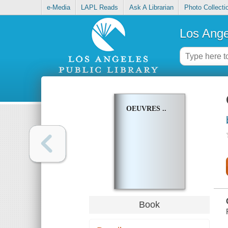
e-Media
LAPL Reads
Ask A Librarian
Photo Collecti
Los Ange
OEUVRES ..
Book