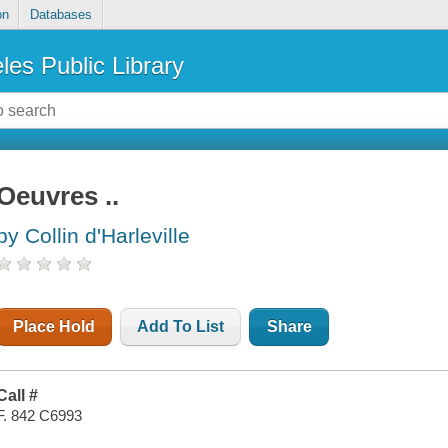
on
Databases
les Public Library
Oeuvres ..
by Collin d'Harleville
Place Hold
Add To List
Share
Call #
F. 842 C6993