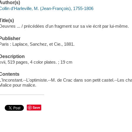
Author(s)
Collin d'Harleville, M. (Jean-François), 1755-1806
Title(s)
Oeuvres ... / précédées d'un fragment sur sa vie écrit par lui-même.
Publisher
Paris : Laplace, Sanchez, et Cie., 1881.
Description
xvii, 519 pages, 4 color plates. ; 19 cm
Contents
L'Inconstant.--L'optimiste.--M. de Crac dans son petit castel.--Les cha
Malice pour malice.
Save